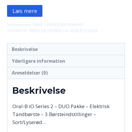
Læs mere
Varenummer (SKU):
1193683193033969482
Kategorier:
Elektrisk tandbørste
,
Oral-B IO serie
Beskrivelse
Yderligere information
Anmeldelser (0)
Beskrivelse
Oral-B iO Series 2 – DUO Pakke – Elektrisk
Tandbørste – 3 Børsteindstillinger –
Sort/Lyserød…