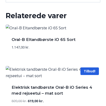
Relaterede varer
Oral-B Eltandbørste iO 6S Sort
1.147,00
kr.
Tilbud!
Elektrisk tandbørste Oral-B iO Series 4
med rejseetui – mat sort
Den
Den
809,00
kr.
619,00
kr.