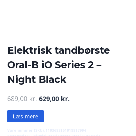
Elektrisk tandbørste
Oral-B iO Series 2 –
Night Black
Den
Den
689,00
kr.
629,00
kr.
oprindelige
aktuelle
Læs mere
pris
pris
var:
er:
Varenummer (SKU):
1193683151918817994
Kategorier:
Elektrisk tandbørste
,
Oral-B IO serie