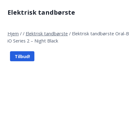
Fortsæt
Elektrisk tandbørste
til
indhold
Hjem
/
/
Elektrisk tandbørste
/
Elektrisk tandbørste Oral-B
iO Series 2 – Night Black
Tilbud!