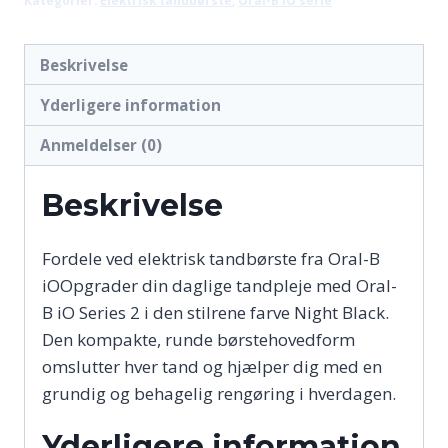
689,00 kr..
629,00 kr..
Beskrivelse
Yderligere information
Anmeldelser (0)
Beskrivelse
Fordele ved elektrisk tandbørste fra Oral-B
iOOpgrader din daglige tandpleje med Oral-
B iO Series 2 i den stilrene farve Night Black.
Den kompakte, runde børstehovedform
omslutter hver tand og hjælper dig med en
grundig og behagelig rengøring i hverdagen.
Yderligere information