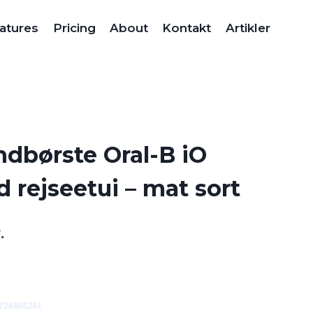
atures
Pricing
About
Kontakt
Artikler
ndbørste Oral-B iO
 rejseetui – mat sort
Den
.
ge
aktuelle
pris
er:
724865261