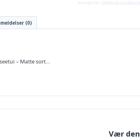
Kategorier:
Elektrisk tandbørs
809,00 kr.
meldelser (0)
jseetui – Matte sort…
Vær den 