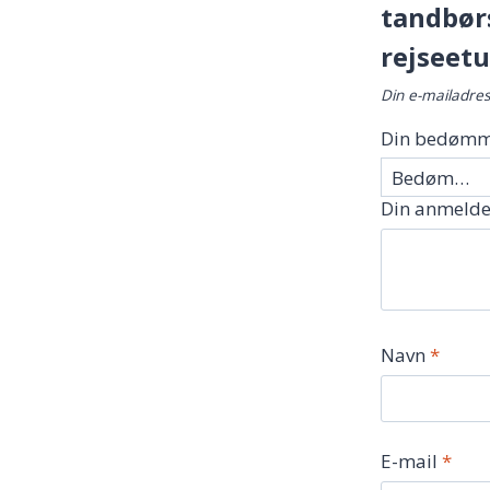
tandbørs
rejseetu
Din e-mailadress
Din bedømm
Din anmelde
Navn
*
E-mail
*