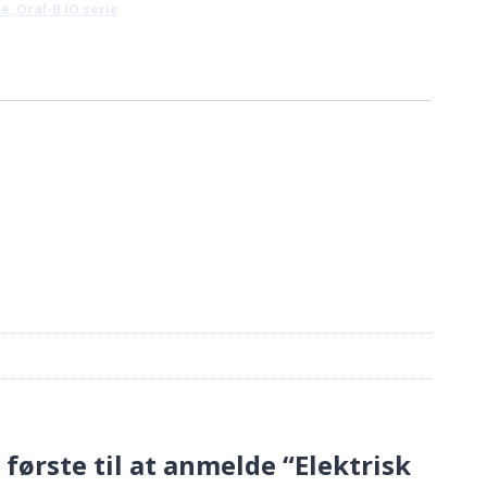
te
,
Oral-B IO serie
.
619,00 kr..
første til at anmelde “Elektrisk