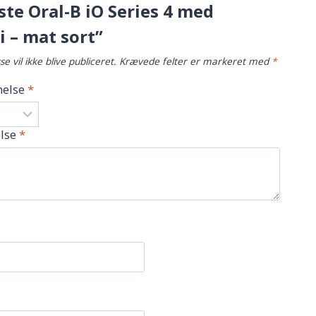
te Oral-B iO Series 4 med
i – mat sort”
e vil ikke blive publiceret.
Krævede felter er markeret med
*
else
*
lse
*