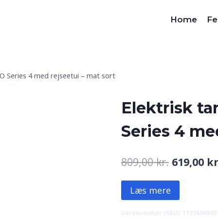
Home
Fe
iO Series 4 med rejseetui – mat sort
Elektrisk ta
Series 4 med
Den
809,00
kr.
619,00
kr
oprindeli
Læs mere
pris
var:
Varenummer (SKU):
1193686845