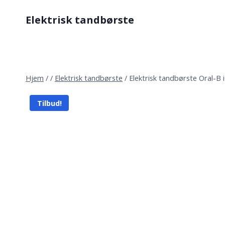
Fortsæt
Elektrisk tandbørste
til
indhold
Hjem
/
/
Elektrisk tandbørste
/
Elektrisk tandbørste Oral-B 
Tilbud!