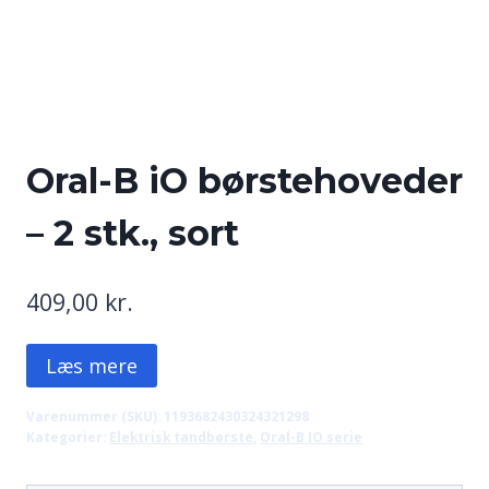
Oral-B iO børstehoveder
– 2 stk., sort
409,00
kr.
Læs mere
Varenummer (SKU):
1193682430324321298
Kategorier:
Elektrisk tandbørste
,
Oral-B IO serie