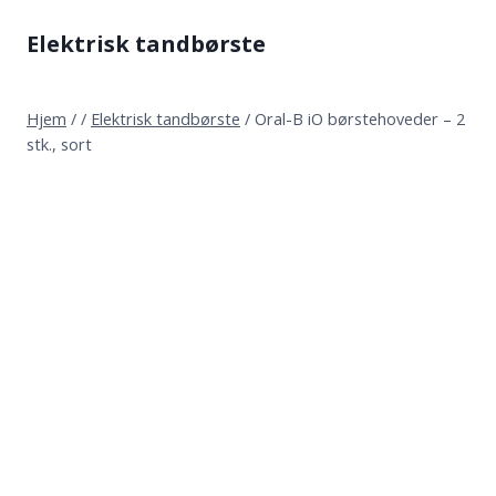
Fortsæt
Elektrisk tandbørste
til
indhold
Hjem
/
/
Elektrisk tandbørste
/
Oral-B iO børstehoveder – 2
stk., sort