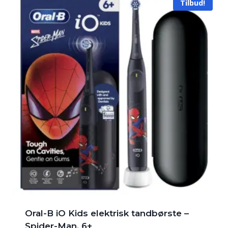
Tilbud!
Oral-B iO Kids elektrisk tandbørste –
Spider-Man, 6+