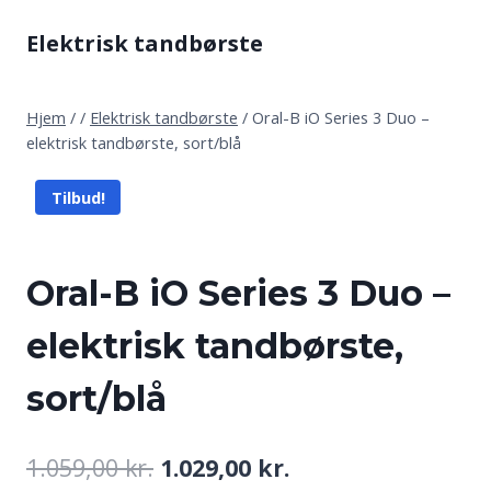
Fortsæt
Elektrisk tandbørste
til
indhold
Hjem
/
/
Elektrisk tandbørste
/
Oral-B iO Series 3 Duo –
elektrisk tandbørste, sort/blå
Tilbud!
Oral-B iO Series 3 Duo –
elektrisk tandbørste,
sort/blå
Den
Den
1.059,00
kr.
1.029,00
kr.