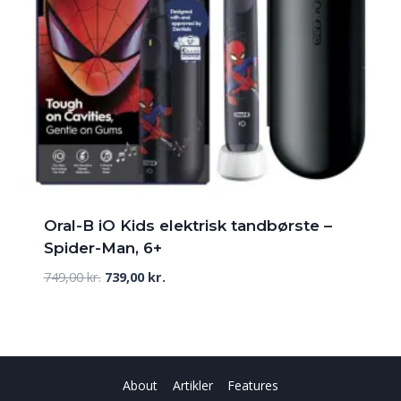
Oral-B iO Kids elektrisk tandbørste –
Spider-Man, 6+
Den
Den
749,00
kr.
739,00
kr.
oprindelige
aktuelle
pris
pris
var:
er:
749,00 kr..
739,00 kr..
About
Artikler
Features