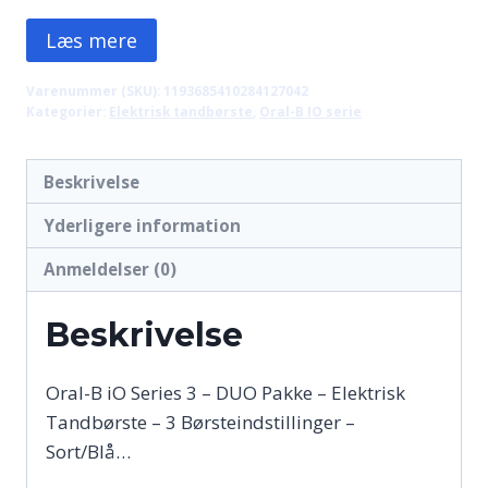
oprindelige
aktuelle
Læs mere
pris
pris
var:
er:
Varenummer (SKU):
1193685410284127042
Kategorier:
Elektrisk tandbørste
,
Oral-B IO serie
1.059,00 kr..
1.029,00 kr..
Beskrivelse
Yderligere information
Anmeldelser (0)
Beskrivelse
Oral-B iO Series 3 – DUO Pakke – Elektrisk
Tandbørste – 3 Børsteindstillinger –
Sort/Blå…