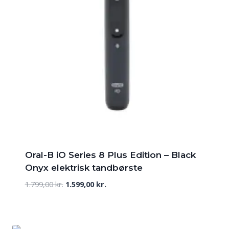
Oral-B iO Series 8 Plus Edition – Black
Onyx elektrisk tandbørste
Den
Den
1.799,00
kr.
1.599,00
kr.
oprindelige
aktuelle
pris
pris
var:
er: