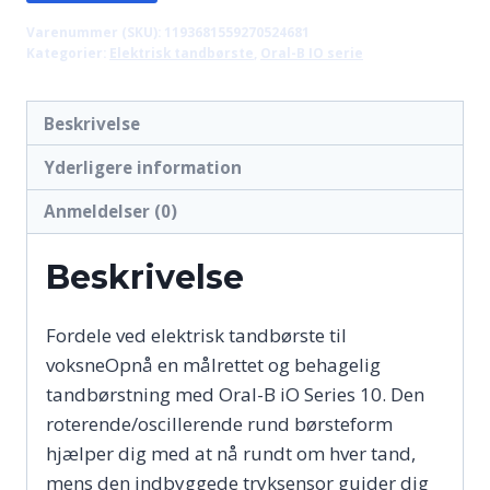
Varenummer (SKU):
1193681559270524681
Kategorier:
Elektrisk tandbørste
,
Oral-B IO serie
Beskrivelse
Yderligere information
Anmeldelser (0)
Beskrivelse
Fordele ved elektrisk tandbørste til
voksneOpnå en målrettet og behagelig
tandbørstning med Oral-B iO Series 10. Den
roterende/oscillerende rund børsteform
hjælper dig med at nå rundt om hver tand,
mens den indbyggede tryksensor guider dig