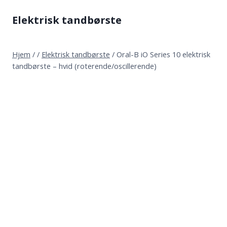
Fortsæt
Elektrisk tandbørste
til
indhold
Hjem
/
/
Elektrisk tandbørste
/
Oral-B iO Series 10 elektrisk
tandbørste – hvid (roterende/oscillerende)