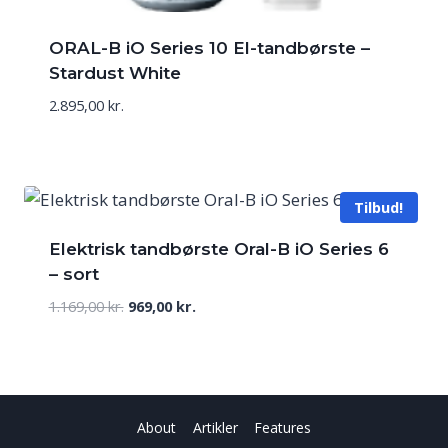
ORAL-B iO Series 10 El-tandbørste –
Stardust White
2.895,00
kr.
Tilbud!
Elektrisk tandbørste Oral-B iO Series 6
– sort
Den
Den
1.169,00
kr.
969,00
kr.
oprindelige
aktuelle
pris
pris
var:
er:
1.169,00 kr..
969,00 kr..
About
Artikler
Features