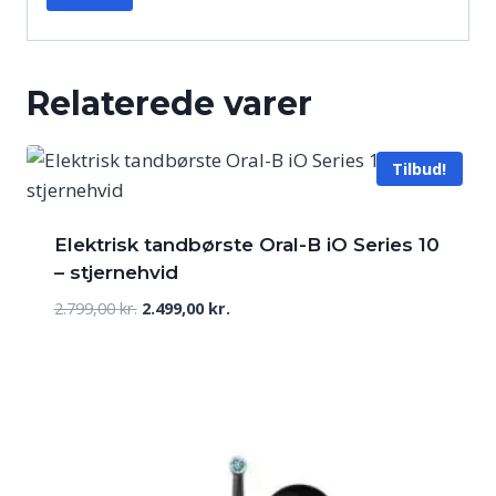
Relaterede varer
Tilbud!
Elektrisk tandbørste Oral-B iO Series 10
– stjernehvid
Den
Den
2.799,00
kr.
2.499,00
kr.
oprindelige
aktuelle
pris
pris
var:
er:
2.799,00 kr..
2.499,00 kr..