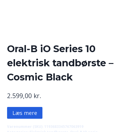
Oral-B iO Series 10
elektrisk tandbørste –
Cosmic Black
2.599,00
kr.
Læs mere
Varenummer (SKU):
1193683345767063919
Kategorier:
Elektrisk tandbørste
,
Oral-B IO serie