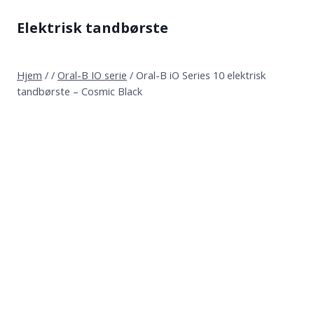
Fortsæt
Elektrisk tandbørste
til
indhold
Hjem
/
/
Oral-B IO serie
/
Oral-B iO Series 10 elektrisk
tandbørste – Cosmic Black