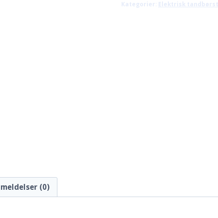
Kategorier:
Elektrisk tandbørs
499,00 kr.
meldelser (0)