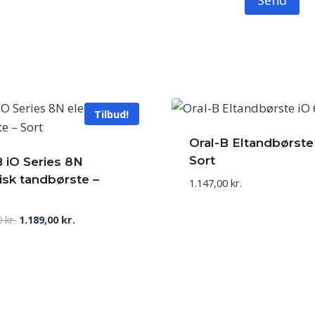
Tilbud!
Oral-B Eltandbørste
Sort
B iO Series 8N
risk tandbørste –
1.147,00
kr.
Den
Den
0
kr.
1.189,00
kr.
oprindelige
aktuelle
pris
pris
var:
er:
1.279,00 kr..
1.189,00 kr..