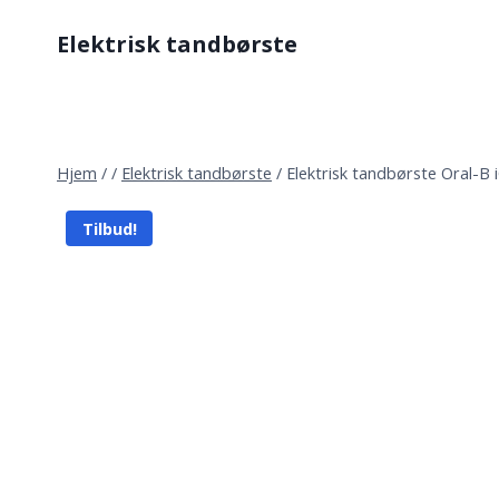
Fortsæt
Elektrisk tandbørste
til
indhold
Hjem
/
/
Elektrisk tandbørste
/
Elektrisk tandbørste Oral-B i
Tilbud!