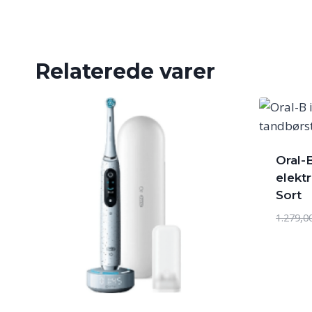
Relaterede varer
Oral-
elekt
Sort
1.279,0