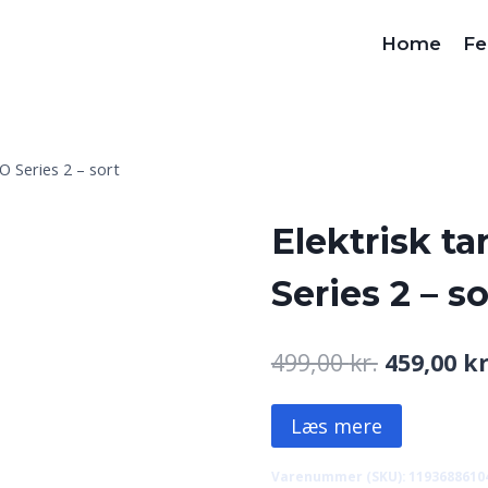
Home
Fe
O Series 2 – sort
Elektrisk ta
Series 2 – so
Den
499,00
kr.
459,00
kr
oprindeli
Læs mere
pris
var:
Varenummer (SKU):
1193688610