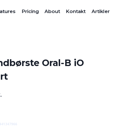
atures
Pricing
About
Kontakt
Artikler
ndbørste Oral-B iO
rt
Den
.
ge
aktuelle
pris
er:
441347966