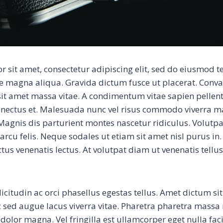
 sit amet, consectetur adipiscing elit, sed do eiusmod 
re magna aliqua. Gravida dictum fusce ut placerat. Conva
 sit amet massa vitae. A condimentum vitae sapien pellen
senectus et. Malesuada nunc vel risus commodo viverra 
agnis dis parturient montes nascetur ridiculus. Volutpa
rcu felis. Neque sodales ut etiam sit amet nisl purus in.
tus venenatis lectus. At volutpat diam ut venenatis tellu
icitudin ac orci phasellus egestas tellus. Amet dictum si
c sed augue lacus viverra vitae. Pharetra pharetra massa 
dolor magna. Vel fringilla est ullamcorper eget nulla faci