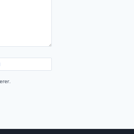
d
erer.