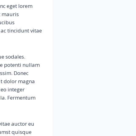
unc eget lorem
t mauris
ucibus
ac tincidunt vitae
ue sodales.
se potenti nullam
issim. Donec
rit dolor magna
leo integer
lla. Fermentum
vitae auctor eu
tumst quisque