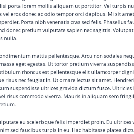
isi porta lorem mollis aliquam ut porttitor. Vel turpis n
is vel eros donec ac odio tempor orci dapibus. Mi sit ame
rdiet. Porta nibh venenatis cras sed felis. Phasellus fa
nd donec pretium vulputate sapien nec sagittis. Volutpat 
s nulla.
 condimentum mattis pellentesque. Arcu non sodales neq
massa eget egestas. Ut tortor pretium viverra suspendis
Vestibulum rhoncus est pellentesque elit ullamcorper dign
ue risus nec feugiat in. Ut ornare lectus sit amet. Hendre
sum suspendisse ultrices gravida dictum fusce. Ultricies 
el risus commodo viverra. Mauris in aliquam sem fringi
retium.
lputate eu scelerisque felis imperdiet proin. Eu ultrices 
Enim sed faucibus turpis in eu. Hac habitasse platea dic