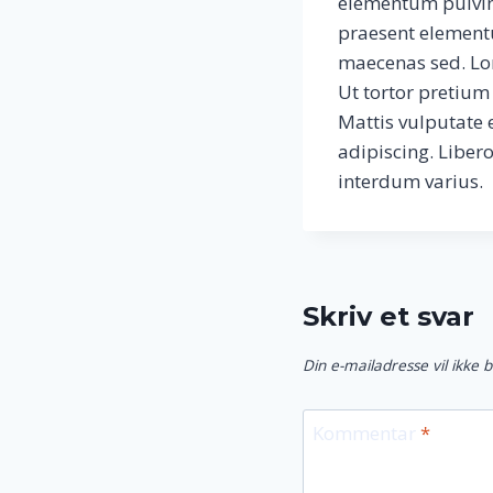
elementum pulvin
praesent elementum
maecenas sed. Lore
Ut tortor pretium
Mattis vulputate 
adipiscing. Liber
interdum varius.
Skriv et svar
Din e-mailadresse vil ikke b
Kommentar
*