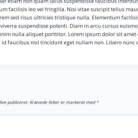
ar etiam non quam lacus suspendisse faucibus interdu
 facilisis leo vel fringilla. Nisi vitae suscipit tellus ma
m sed risus ultricies tristique nulla. Elementum facilisis 
 viverra suspendisse potenti. Diam in arcu cursus euismo
enim nulla aliquet porttitor. Lorem ipsum dolor sit amet
o id faucibus nisl tincidunt eget nullam non. Libero nunc
live publiceret.
Krævede felter er markeret med
*