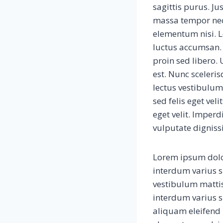
sagittis purus. Ju
massa tempor nec
elementum nisi. Le
luctus accumsan.
proin sed libero.
est. Nunc sceleri
lectus vestibulum
sed felis eget vel
eget velit. Imper
vulputate digniss
Lorem ipsum dolor
interdum varius s
vestibulum matti
interdum varius 
aliquam eleifend 