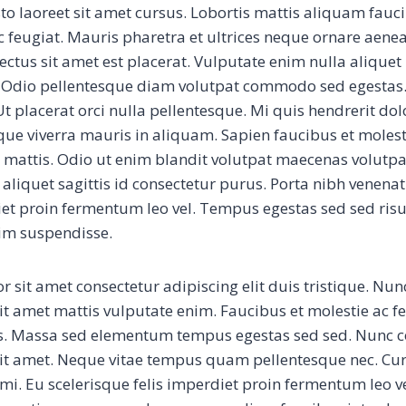
sto laoreet sit amet cursus. Lobortis mattis aliquam fauc
 feugiat. Mauris pharetra et ultrices neque ornare aen
ctus sit amet est placerat. Vulputate enim nulla aliquet 
 Odio pellentesque diam volutpat commodo sed egestas.
 Ut placerat orci nulla pellentesque. Mi quis hendrerit d
sque viverra mauris in aliquam. Sapien faucibus et molest
 mattis. Odio ut enim blandit volutpat maecenas volutpat
it aliquet sagittis id consectetur purus. Porta nibh venenati
diet proin fermentum leo vel. Tempus egestas sed sed ri
im suspendisse.
 sit amet consectetur adipiscing elit duis tristique. Nu
it amet mattis vulputate enim. Faucibus et molestie ac fe
s. Massa sed elementum tempus egestas sed sed. Nunc 
sit amet. Neque vitae tempus quam pellentesque nec. Cu
mi. Eu scelerisque felis imperdiet proin fermentum leo v