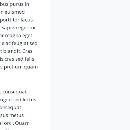
ibus purus in
ean euismod
porttitor lacus
 Sapien eget mi
olor magna eget
ie ac feugiat sed
 blandit. Cras
s cras sed felis
sus pretium quam
nc consequat
ugiat sed lectus
consequat
rsus metus
el orci. Quam