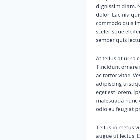
dignissim diam. N
dolor. Lacinia qu
commodo quis impe
scelerisque eleife
semper quis lectu
At tellus at urna
Tincidunt ornare 
ac tortor vitae. 
adipiscing tristiq
eget est lorem. Ip
malesuada nunc v
odio eu feugiat p
Tellus in metus vu
augue ut lectus. 