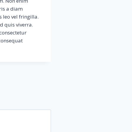
m. Non enim
uris a diam
leo vel fringilla.
d quis viverra.
 consectetur
 consequat