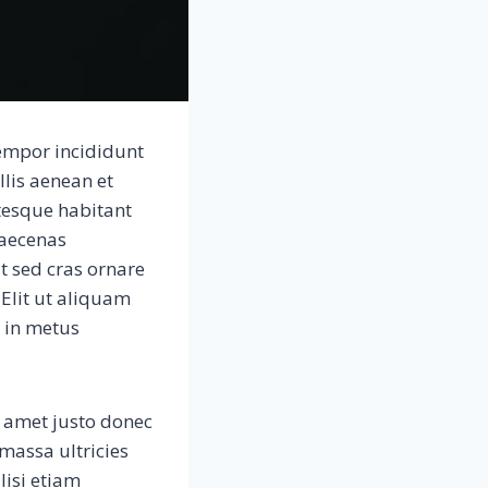
tempor incididunt
llis aenean et
tesque habitant
maecenas
t sed cras ornare
 Elit ut aliquam
s in metus
t amet justo donec
massa ultricies
lisi etiam