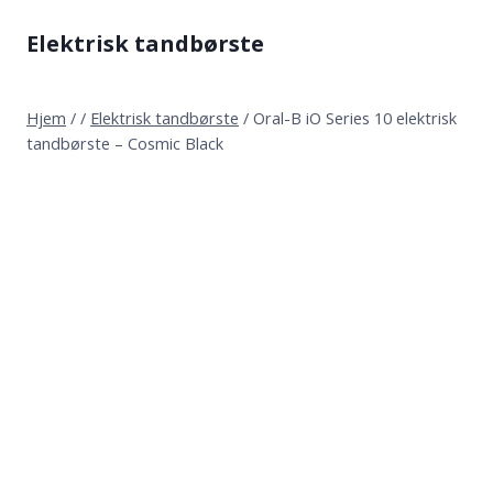
Fortsæt
Elektrisk tandbørste
til
indhold
Hjem
/
/
Elektrisk tandbørste
/
Oral-B iO Series 10 elektrisk
tandbørste – Cosmic Black