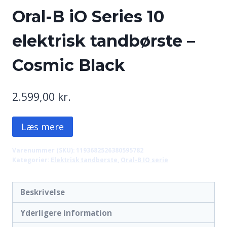
Oral-B iO Series 10
elektrisk tandbørste –
Cosmic Black
2.599,00
kr.
Læs mere
Varenummer (SKU):
1193682526380595782
Kategorier:
Elektrisk tandbørste
,
Oral-B IO serie
Beskrivelse
Yderligere information