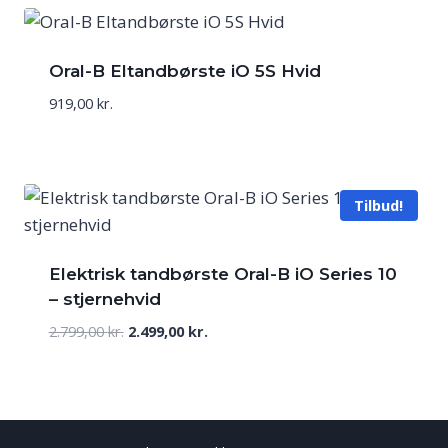
Oral-B Eltandbørste iO 5S Hvid
919,00
kr.
Tilbud!
Elektrisk tandbørste Oral-B iO Series 10
– stjernehvid
Den
Den
2.799,00
kr.
2.499,00
kr.
oprindelige
aktuelle
pris
pris
var:
er:
2.799,00 kr..
2.499,00 kr..