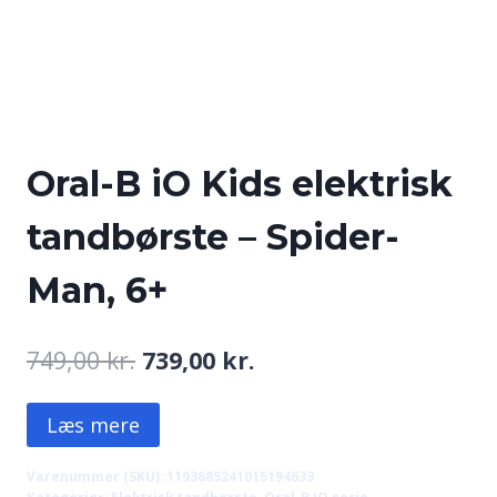
Oral-B iO Kids elektrisk
tandbørste – Spider-
Man, 6+
Den
Den
749,00
kr.
739,00
kr.
oprindelige
aktuelle
Læs mere
pris
pris
var:
er:
Varenummer (SKU):
1193685241015194633
Kategorier:
Elektrisk tandbørste
,
Oral-B IO serie