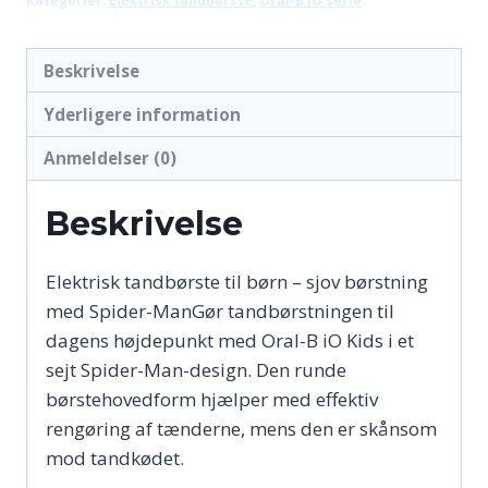
749,00 kr..
739,00 kr..
Beskrivelse
Yderligere information
Anmeldelser (0)
Beskrivelse
Elektrisk tandbørste til børn – sjov børstning
med Spider-ManGør tandbørstningen til
dagens højdepunkt med Oral-B iO Kids i et
sejt Spider-Man-design. Den runde
børstehovedform hjælper med effektiv
rengøring af tænderne, mens den er skånsom
mod tandkødet.