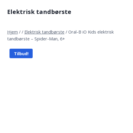
Fortsæt
Elektrisk tandbørste
til
indhold
Hjem
/
/
Elektrisk tandbørste
/
Oral-B iO Kids elektrisk
tandbørste – Spider-Man, 6+
Tilbud!