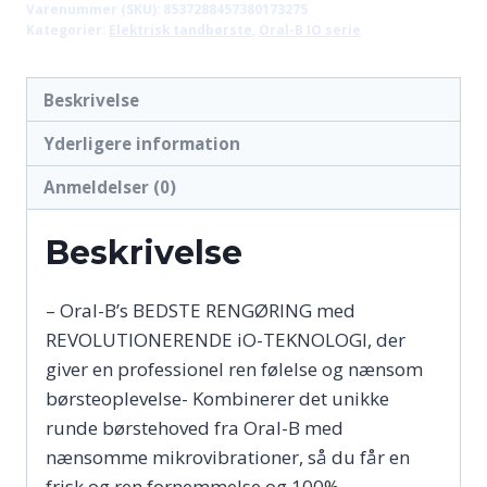
Varenummer (SKU):
8537288457380173275
Kategorier:
Elektrisk tandbørste
,
Oral-B IO serie
Beskrivelse
Yderligere information
Anmeldelser (0)
Beskrivelse
– Oral-B’s BEDSTE RENGØRING med
REVOLUTIONERENDE iO-TEKNOLOGI, der
giver en professionel ren følelse og nænsom
børsteoplevelse- Kombinerer det unikke
runde børstehoved fra Oral-B med
nænsomme mikrovibrationer, så du får en
frisk og ren fornemmelse og 100%