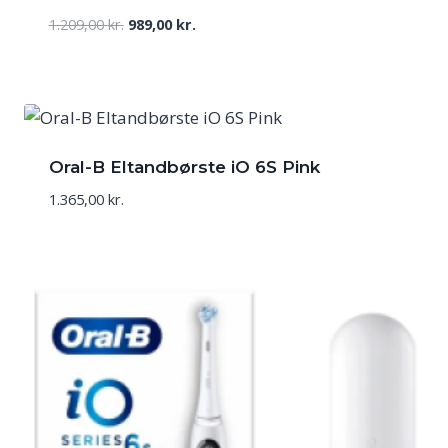
Den
Den
1.209,00
kr.
989,00
kr.
oprindelige
aktuelle
pris
pris
var:
er:
1.209,00 kr..
989,00 kr..
Oral-B Eltandbørste iO 6S Pink
1.365,00
kr.