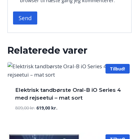
browser til næste gang jeg kommenterer.
Relaterede varer
Tilbud!
Elektrisk tandbørste Oral-B iO Series 4
med rejseetui – mat sort
Den
Den
809,00
kr.
619,00
kr.
oprindelige
aktuelle
pris
pris
var:
er:
809,00 kr..
619,00 kr..