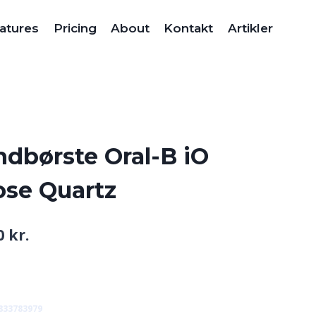
atures
Pricing
About
Kontakt
Artikler
ndbørste Oral-B iO
ose Quartz
Den
00
kr.
lige
aktuelle
pris
er:
833783979