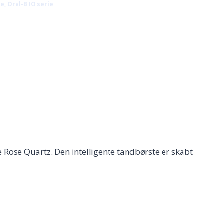
te
,
Oral-B IO serie
 kr..
1.799,00 kr..
 Rose Quartz. Den intelligente tandbørste er skabt