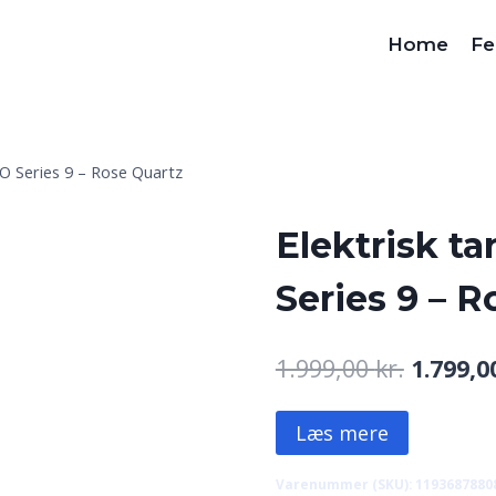
Home
Fe
iO Series 9 – Rose Quartz
Elektrisk ta
Series 9 – R
Den
1.999,00
kr.
1.799,
oprinde
Læs mere
pris
var:
Varenummer (SKU):
1193687880