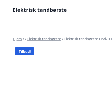
Fortsæt
Elektrisk tandbørste
til
indhold
Hjem
/
/
Elektrisk tandbørste
/
Elektrisk tandbørste Oral-B 
Tilbud!