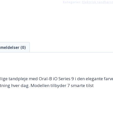
Kategorier:
Elektrisk tandbørs
1.999,00
meldelser (0)
ige tandpleje med Oral-B iO Series 9 i den elegante farve
tning hver dag. Modellen tilbyder 7 smarte tilst